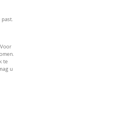
 past.
 Voor
komen.
k te
 mag u