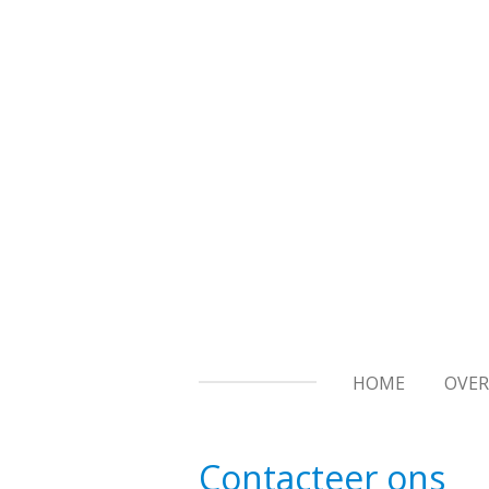
Ga
direct
naar
de
hoofdinhoud
HOME
OVER
Contacteer ons